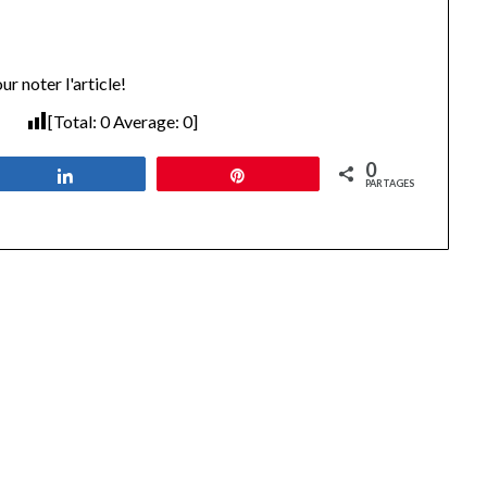
ur noter l'article!
[Total:
0
Average:
0
]
0
Partagez
Épingle
PARTAGES