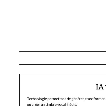
Skip
to
content
IA
Technologie permettant de générer, transformer ou
ou créer un timbre vocal inédit.