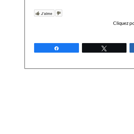
J'aime
Cliquez po
Partagez
Tweetez