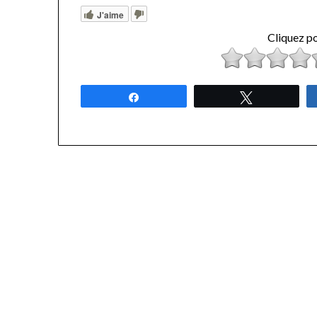
J'aime
Cliquez po
Partagez
Tweetez