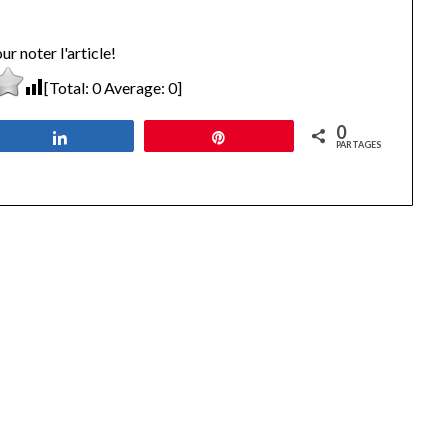
ur noter l'article!
[Total:
0
Average:
0
]
0
Partagez
Épingle
PARTAGES