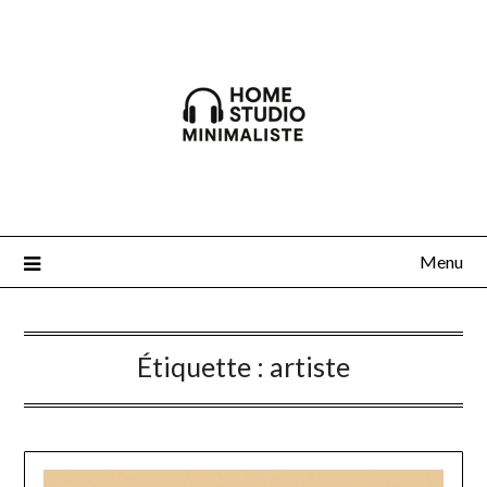
Skip
to
content
Menu
Étiquette :
artiste