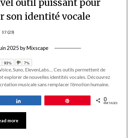
uvel outil puissant pour
er son identité vocale
3.7 (23)
juin 2025
by
Mixscape
e
93%
7%
a Voice, Suno, ElevenLabs… Ces outils permettent de
et explorer de nouvelles identités vocales. Découvrez
 création musicale sans remplacer l’émotion humaine.
0
Partagez
Épingle
PARTAGES
ead more