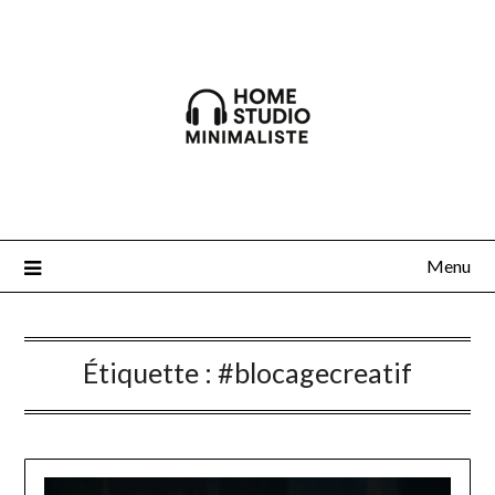
Skip
to
content
Menu
Étiquette :
#blocagecreatif