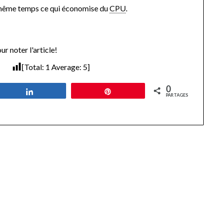
 en même temps ce qui économise du
CPU
.
ur noter l'article!
[Total:
1
Average:
5
]
0
Partagez
Épingle
PARTAGES