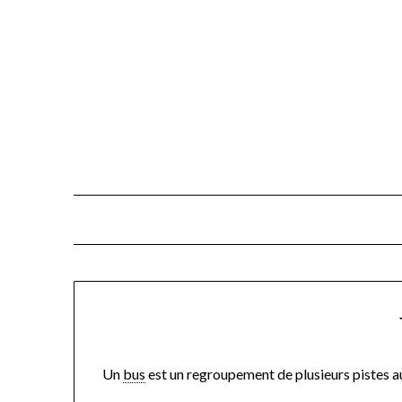
Skip
to
content
Un
bus
est un regroupement de plusieurs pistes au